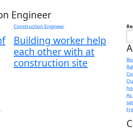
on Engineer
Construction Engineer
Re
of
Building worker help
A
each other with at
construction site
Bo
Ra
Co
Ou
ho
As
se
h
Fr
C