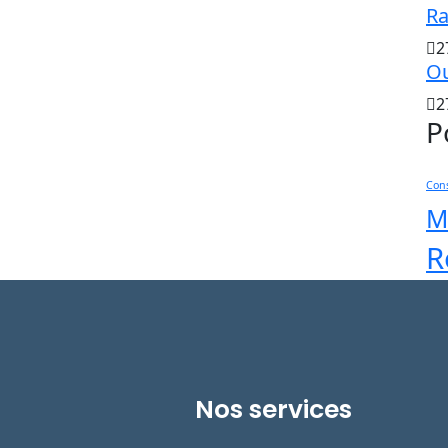
Ra
2
Ou
2
P
Cons
M
R
Nos services