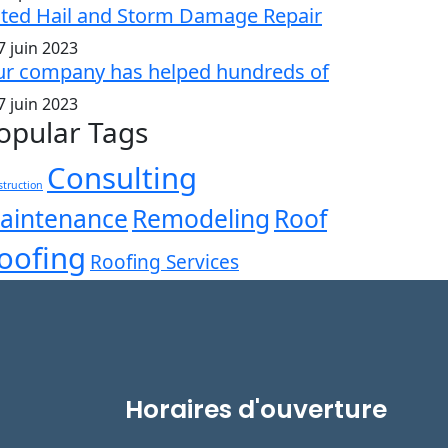
ted Hail and Storm Damage Repair
7 juin 2023
r company has helped hundreds of
7 juin 2023
opular Tags
Consulting
truction
aintenance
Remodeling
Roof
oofing
Roofing Services
Horaires d'ouverture